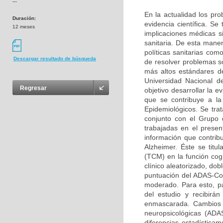
---
En la actualidad los p
Duración:
evidencia científica. Se
12 meses
implicaciones médicas s
sanitaria. De esta mane
políticas sanitarias co
Descargar resultado de búsqueda
de resolver problemas s
más altos estándares d
Universidad Nacional d
Regresar
objetivo desarrollar la e
que se contribuye a la
Epidemiológicos. Se tra
conjunto con el Grupo 
trabajadas en el presen
información que contrib
Alzheimer. Éste se titu
(TCM) en la función cogn
clínico aleatorizado, do
puntuación del ADAS-Cog
moderado. Para esto, pa
del estudio y recibirá
enmascarada. Cambios e
neuropsicológicas (ADA
diferencias estadística