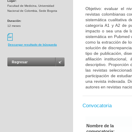
Lugar:
Facultad de Medicina, Universidad
Objetivo: evaluar el n
Nacional de Colombia, Sede Bogota
revistas colombianas con
sistemática cualitativa 
Duración:
categoría A1 y A2 de p
12 meses
impacto o sea una de la
sistemática en Pubmed vi
como la extracción de l
Descargar resultado de búsqueda
solución de discrepancia
tipo de publicación, dis
afiliación instituciona
Regresar
descriptivo. Proporción
las revistas seleccion
participación de estudi
una revista indexada. D
autores en revistas naci
Convocatoria
Nombre de la
convocatoria: