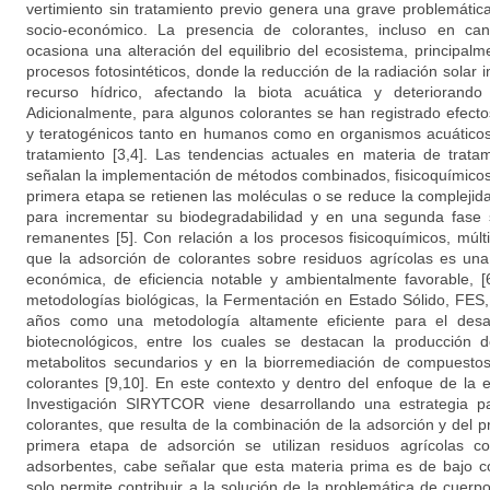
vertimiento sin tratamiento previo genera una grave problemátic
socio-económico. La presencia de colorantes, incluso en c
ocasiona una alteración del equilibrio del ecosistema, principal
procesos fotosintéticos, donde la reducción de la radiación solar 
recurso hídrico, afectando la biota acuática y deteriorando 
Adicionalmente, para algunos colorantes se han registrado efect
y teratogénicos tanto en humanos como en organismos acuáticos,
tratamiento [3,4]. Las tendencias actuales en materia de tratam
señalan la implementación de métodos combinados, fisicoquímicos
primera etapa se retienen las moléculas o se reduce la complejid
para incrementar su biodegradabilidad y en una segunda fase 
remanentes [5]. Con relación a los procesos fisicoquímicos, múl
que la adsorción de colorantes sobre residuos agrícolas es una a
económica, de eficiencia notable y ambientalmente favorable, [
metodologías biológicas, la Fermentación en Estado Sólido, FES, 
años como una metodología altamente eficiente para el desar
biotecnológicos, entre los cuales se destacan la producción 
metabolitos secundarios y en la biorremediación de compuestos 
colorantes [9,10]. En este contexto y dentro del enfoque de la 
Investigación SIRYTCOR viene desarrollando una estrategia pa
colorantes, que resulta de la combinación de la adsorción y del 
primera etapa de adsorción se utilizan residuos agrícolas 
adsorbentes, cabe señalar que esta materia prima es de bajo 
solo permite contribuir a la solución de la problemática de cuer