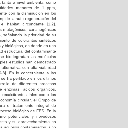
a tanto a nivel ambiental como
antidades menores de 1 ppm,
mente con la disminución en los
impide la auto-regeneración del
el hábitat circundante [1,2].
os mutagénicos, carcinogénicos
 señalando la prioridad de su
iento de colorantes sintéticos
 y biológicos, en donde en una
ad estructural del contaminante
se biodegradan las moléculas
tiples estudios han demostrado
lternativa con alta viabilidad
6-8]. En lo concerniente a las
se ha perfilado en los últimos
rollo de diferentes procesos
de enzimas, ácidos orgánicos,
recalcitrantes tales como los
economía circular, el Grupo de
ra el tratamiento integral de
proceso biológico de FES. En la
como potenciales y novedosos
costo y su aprovechamiento no
pos acuosos contaminados, sino