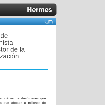
 de
nista
tor de la
ización
eterogéneo de desórdenes que
es que afectan a millones de