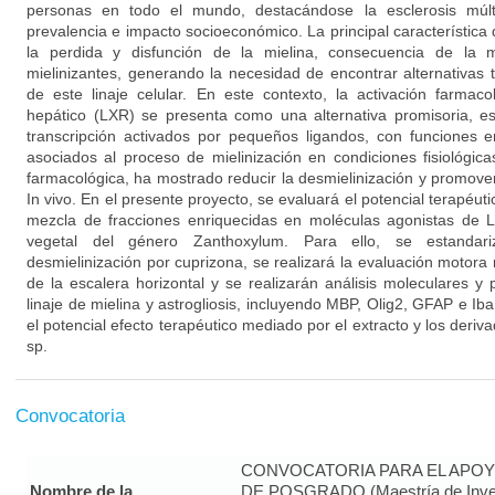
personas en todo el mundo, destacándose la esclerosis múl
prevalencia e impacto socioeconómico. La principal característica
la perdida y disfunción de la mielina, consecuencia de la m
mielinizantes, generando la necesidad de encontrar alternativas 
de este linaje celular. En este contexto, la activación farmac
hepático (LXR) se presenta como una alternativa promisoria, es
transcripción activados por pequeños ligandos, con funciones e
asociados al proceso de mielinización en condiciones fisiológica
farmacológica, ha mostrado reducir la desmielinización y promove
In vivo. En el presente proyecto, se evaluará el potencial terapéut
mezcla de fracciones enriquecidas en moléculas agonistas de 
vegetal del género Zanthoxylum. Para ello, se estandar
desmielinización por cuprizona, se realizará la evaluación motor
de la escalera horizontal y se realizarán análisis moleculares y
linaje de mielina y astrogliosis, incluyendo MBP, Olig2, GFAP e Ib
el potencial efecto terapéutico mediado por el extracto y los deri
sp.
Convocatoria
CONVOCATORIA PARA EL APOY
Nombre de la
DE POSGRADO (Maestría de Inves