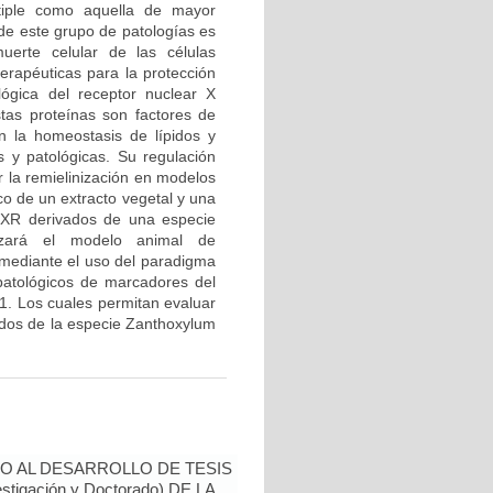
tiple como aquella de mayor
 de este grupo de patologías es
uerte celular de las células
terapéuticas para la protección
ológica del receptor nuclear X
tas proteínas son factores de
n la homeostasis de lípidos y
s y patológicas. Su regulación
r la remielinización en modelos
ico de un extracto vegetal y una
LXR derivados de una especie
izará el modelo animal de
a mediante el uso del paradigma
 patológicos de marcadores del
a1. Los cuales permitan evaluar
vados de la especie Zanthoxylum
O AL DESARROLLO DE TESIS
tigación y Doctorado) DE LA