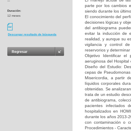
El manejo actual de la
---
parte por los cambios e
siendo durante los últim
Duración:
12 meses
El conocimiento del per
decisiones lógicas y obje
del antibiograma puede
evitar la inducción de 
Descargar resultado de búsqueda
realidad, y aunque su es
vigilancia y control de
reservorios y determinar
Regresar
Objetivo Identificar el
aeruginosa del Hospital
Diseño del Estudio: Des
cepas de Pseudomonas ae
Misericordia, a partir 
líquidos corporales dur
obtenidas. Se analizaran
trata de un estudio descr
de antibiograma, colecci
pacientes infectados d
hospitalizados en HOMI,
durante los años 2013-20
con contaminación o co
Procedimientos - Caracte