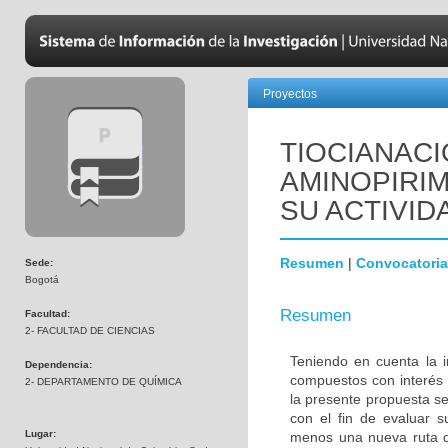
Proyectos
TIOCIANACI
AMINOPIRIM
SU ACTIVID
Resumen
|
Convocatoria
Sede:
Bogotá
Resumen
Facultad:
2- FACULTAD DE CIENCIAS
Teniendo en cuenta la i
Dependencia:
compuestos con interés f
2- DEPARTAMENTO DE QUÍMICA
la presente propuesta s
con el fin de evaluar s
Lugar:
menos una nueva ruta de