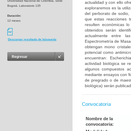
Universidad Nacional de Colombia, Sede
actualidad y con ello o
Bogotá. Laboratorio 135
exploraremos es la utili
del perborato de sodio,
Duración:
que estas reacciones 
12 meses
resulten económicas lo
obtenidos serán identi
actualmente entre la
Descargar resultado de búsqueda
Espectrometría de Masas
obtengan mono cristale
potencial como antimicr
Regresar
encuentran: Escherichi
actividad biológica se 
algunos compuestos act
mediante ensayos con MT
de pregrado o de maestr
biológica) serán publicad
Convocatoria
Nombre de la
convocatoria: