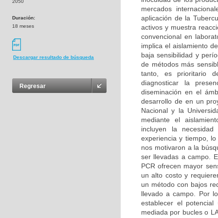
2050
mercados internacional
aplicación de la Tuberc
Duración:
18 meses
activos y muestra reacci
convencional en labora
implica el aislamiento de
baja sensibilidad y perí
Descargar resultado de búsqueda
de métodos más sensible
tanto, es prioritario 
diagnosticar la prese
Regresar
diseminación en el ámbi
desarrollo de en un pro
Nacional y la Universi
mediante el aislamient
incluyen la necesidad 
experiencia y tiempo, lo
nos motivaron a la búsq
ser llevadas a campo. 
PCR ofrecen mayor sensi
un alto costo y requier
un método con bajos requ
llevado a campo. Por lo
establecer el potencia
mediada por bucles o L