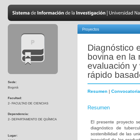
Proyectos
Diagnóstico 
bovina en la
evaluación y
rápido basado
Sede:
Bogotá
Resumen
|
Convocatoria
Facultad:
2- FACULTAD DE CIENCIAS
Resumen
Dependencia:
2- DEPARTAMENTO DE QUÍMICA
El presente proyecto s
diagnóstico de tubercu
sostenibilidad de las u
Lugar:
inocuidad de los produc