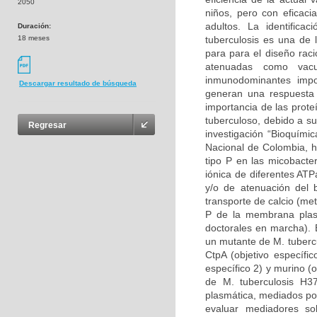
2050
niños, pero con eficaci
adultos. La identifica
Duración:
18 meses
tuberculosis es una de 
para para el diseño raci
atenuadas como vac
inmunodominantes imp
Descargar resultado de búsqueda
generan una respuesta c
importancia de las prote
tuberculoso, debido a s
Regresar
investigación “Bioquími
Nacional de Colombia, h
tipo P en las micobacte
iónica de diferentes ATP
y/o de atenuación del b
transporte de calcio (me
P de la membrana plasm
doctorales en marcha). 
un mutante de M. tuberc
CtpA (objetivo específi
específico 2) y murino (
de M. tuberculosis H3
plasmática, mediados po
evaluar mediadores so