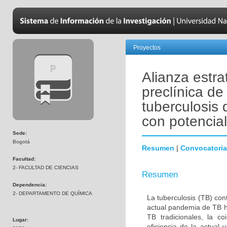
Proyectos
Alianza estra
preclínica d
tuberculosis 
con potencia
Sede:
Bogotá
Resumen
|
Convocatoria
Facultad:
2- FACULTAD DE CIENCIAS
Resumen
Dependencia:
2- DEPARTAMENTO DE QUÍMICA
La tuberculosis (TB) co
actual pandemia de TB ha
TB tradicionales, la c
Lugar:
eficiencia de la actual