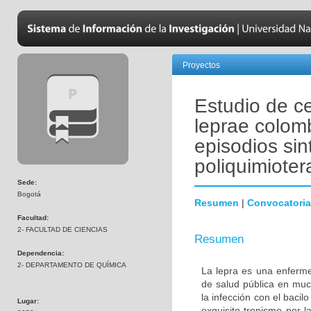
Proyectos
Estudio de c
leprae colom
episodios sin
poliquimioter
Sede:
Bogotá
Resumen
|
Convocatoria
Facultad:
2- FACULTAD DE CIENCIAS
Resumen
Dependencia:
2- DEPARTAMENTO DE QUÍMICA
La lepra es una enferme
de salud pública en mu
la infección con el baci
Lugar:
exquisito tropismo por l