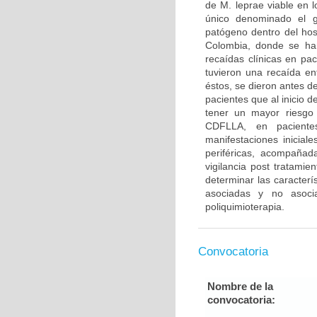
de M. leprae viable en l
único denominado el gl
patógeno dentro del ho
Colombia, donde se han
recaídas clínicas en pa
tuvieron una recaída en
éstos, se dieron antes d
pacientes que al inicio 
tener un mayor riesgo 
CDFLLA, en paciente
manifestaciones inicial
periféricas, acompañad
vigilancia post tratami
determinar las caracter
asociadas y no asocia
poliquimioterapia.
Convocatoria
Nombre de la
convocatoria: