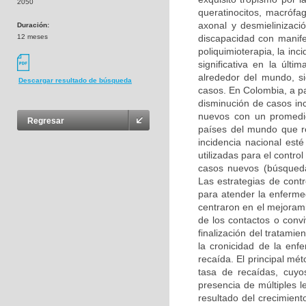
2050
queratinocitos, macrófag
axonal y desmielinizaci
Duración:
12 meses
discapacidad con manifes
poliquimioterapia, la in
significativa en la úl
alrededor del mundo, s
Descargar resultado de búsqueda
casos. En Colombia, a par
disminución de casos in
nuevos con un promedi
Regresar
países del mundo que r
incidencia nacional est
utilizadas para el contr
casos nuevos (búsqueda
Las estrategias de contr
para atender la enferme
centraron en el mejoramie
de los contactos o conv
finalización del tratami
la cronicidad de la enf
recaída. El principal mét
tasa de recaídas, cuyos
presencia de múltiples l
resultado del crecimiento