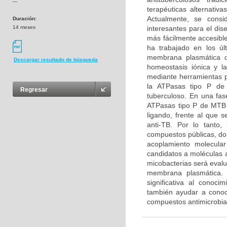
---
terapéuticas alternativ
Actualmente, se cons
Duración:
14 meses
interesantes para el dis
más fácilmente accesibl
ha trabajado en los úl
membrana plasmática d
Descargar resultado de búsqueda
homeostasis iónica y la
mediante herramientas p
la ATPasas tipo P de 
Regresar
tuberculoso. En una fas
ATPasas tipo P de MTB y
ligando, frente al que 
anti-TB. Por lo tanto,
compuestos públicas, don
acoplamiento molecular
candidatos a moléculas a
micobacterias será evalua
membrana plasmática. 
significativa al conoc
también ayudar a conoc
compuestos antimicrobia