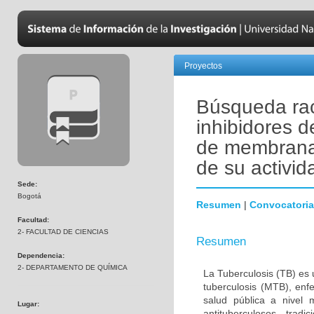
Proyectos
Búsqueda ra
inhibidores d
de membrana 
de su activid
Sede:
Bogotá
Resumen
|
Convocatoria
Facultad:
2- FACULTAD DE CIENCIAS
Resumen
Dependencia:
2- DEPARTAMENTO DE QUÍMICA
La Tuberculosis (TB) es
tuberculosis (MTB), en
salud pública a nivel
Lugar:
antituberculosos trad