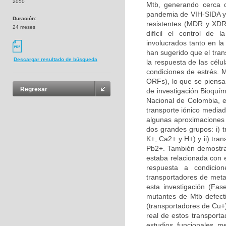
2050
Mtb, generando cerca d
pandemia de VIH-SIDA y
Duración:
resistentes (MDR y XDR
24 meses
difícil el control de 
involucrados tanto en la
han sugerido que el tra
Descargar resultado de búsqueda
la respuesta de las célu
condiciones de estrés. 
ORFs), lo que se piensa 
Regresar
de investigación Bioquí
Nacional de Colombia, en
transporte iónico mediad
algunas aproximaciones 
dos grandes grupos: i) 
K+, Ca2+ y H+) y ii) tr
Pb2+. También demostra
estaba relacionada con e
respuesta a condicion
transportadores de meta
esta investigación (Fas
mutantes de Mtb defect
(transportadores de Cu+)
real de estos transport
estudios funcionales m