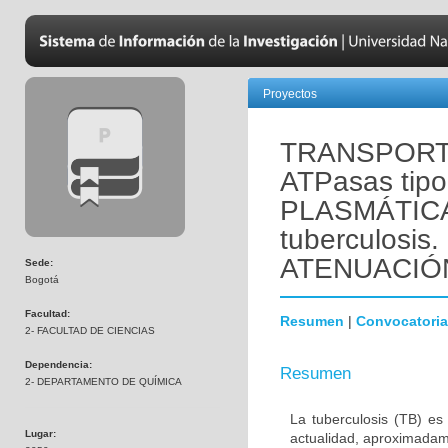
Proyectos
TRANSPORT
ATPasas ti
PLASMÁTICA
tuberculosi
ATENUACIÓN
Sede:
Bogotá
Facultad:
Resumen
|
Convocatoria
2- FACULTAD DE CIENCIAS
Dependencia:
Resumen
2- DEPARTAMENTO DE QUÍMICA
La tuberculosis (TB) e
Lugar:
actualidad, aproximadame