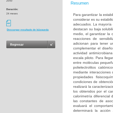
2050
Resumen
Duración:
24 meses
Para garantizar la estab
considerar es su estabil
adecuados. La mayoría d
destacan su baja solubi
Descargar resultado de búsqueda
medio, el garantizar la
reacciones de sensibi
adicionan para tener u
Regresar
complementar el diseño
actividad antimicrobia
escala piloto. Para lleg
entre moléculas pequeñas
polielectrolitos catió
mediante interacciones 
propiedades fisiscoquí
condiciones de obtenció
realizará la caracteriza
los obtenidos por el ca
calorimetría diferencial 
las constantes de asocia
evaluará el comportam
determinará la acción