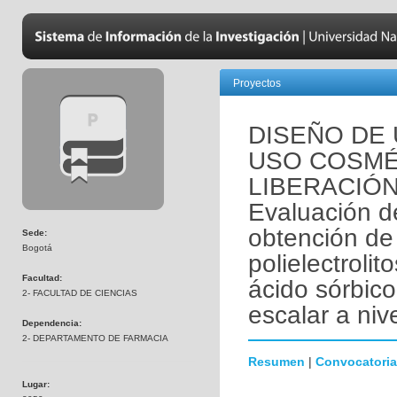
Proyectos
DISEÑO DE
USO COSMÉ
LIBERACIÓN
Evaluación d
obtención de
Sede:
Bogotá
polielectrolit
Facultad:
ácido sórbic
2- FACULTAD DE CIENCIAS
escalar a nive
Dependencia:
2- DEPARTAMENTO DE FARMACIA
Resumen
|
Convocatoria
Lugar: