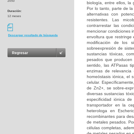
2050
biología, entre ellos, 
Por lo tanto, parte de la
Duración:
alternativas con poten
12 meses
resistentes. Las mico
contrarrestar las condi
mencionar condiciones i
Descargar resultado de búsqueda
envoltura que restringe
modificación de los 
sobreexpresión de sistem
Regresar
sustancias tóxicas, c
pesados que producen u
sentido, las ATPasas t
enzimas de relevancia e
homeóstasis iónica, el 
celular. Específicament
de Zn2+, se sobre-expre
diversas sustancias tóx
especificidad iónica d
transportador en la c
heterologa en Escheri
recombinantes para desa
de metales pesados. Por
células completas, adem
de metales pesados en el