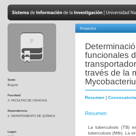
Proyectos
Determinación
funcionales 
transportado
través de la
Mycobacteriu
Sede:
Bogotá
Facultad:
Resumen
|
Convocatoria
2- FACULTAD DE CIENCIAS
Dependencia:
Resumen
2- DEPARTAMENTO DE QUÍMICA
La tuberculosis (TB) e
Lugar:
tuberculosis (Mtb). La vi