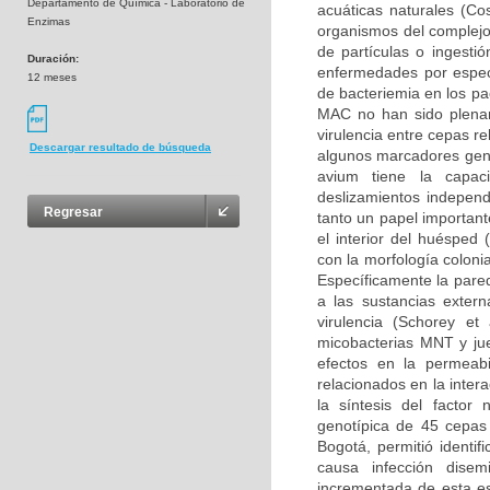
Departamento de Química - Laboratorio de
acuáticas naturales (Co
Enzimas
organismos del complejo
de partículas o ingest
Duración:
enfermedades por especi
12 meses
de bacteriemia en los pa
MAC no han sido plenam
virulencia entre cepas re
Descargar resultado de búsqueda
algunos marcadores gené
avium tiene la capac
deslizamientos independ
Regresar
tanto un papel importante
el interior del huésped
con la morfología colonia
Específicamente la pared
a las sustancias extern
virulencia (Schorey e
micobacterias MNT y jue
efectos en la permeab
relacionados en la inter
la síntesis del factor 
genotípica de 45 cepas 
Bogotá, permitió ident
causa infección dise
incrementada de esta e