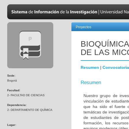
Proyectos
BIOQUÍMICA
DE LAS MI
Resumen
|
Convocatoria
Sede:
Bogotá
Resumen
Facultad:
Nuestro grupo de inves
2- FACULTAD DE CIENCIAS
vinculación de estudiant
Dependencia:
que ha sido el fuerte d
2- DEPARTAMENTO DE QUÍMICA
temáticas de investigac
de estudiantes de po
formación, los recursos
Lugar:
equipos modernos útiles 