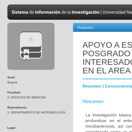
Proyectos
APOYO A ES
POSGRADO 
INTERESADO
EN EL AREA
Sede:
Bogotá
Resumen
|
Convocatoria
Facultad:
2- FACULTAD DE MEDICINA
Resumen
Dependencia:
2- DEPARTAMENTO DE MICROBIOLOGÍA
La investigación básic
profundizar en el ent
micobacteriosis, así co
Lugar:
considerada como un pr