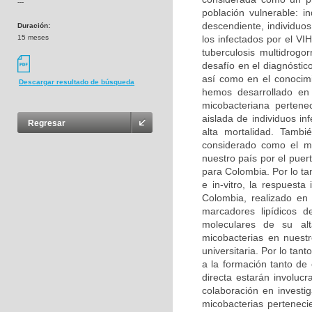
---
población vulnerable: i
descendiente, individuo
Duración:
15 meses
los infectados por el V
tuberculosis multidrogo
desafío en el diagnóstic
así como en el conocimi
Descargar resultado de búsqueda
hemos desarrollado en 
micobacteriana perten
aislada de individuos i
Regresar
alta mortalidad. Tambi
considerado como el má
nuestro país por el puer
para Colombia. Por lo tan
e in-vitro, la respuest
Colombia, realizado en
marcadores lipídicos d
moleculares de su alt
micobacterias en nuestr
universitaria. Por lo tant
a la formación tanto de
directa estarán involuc
colaboración en investig
micobacterias perteneci