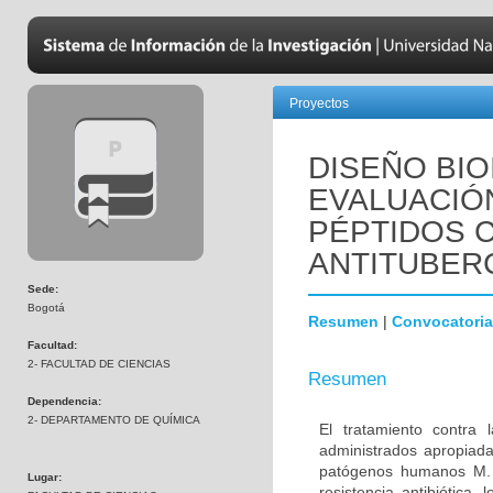
Proyectos
DISEÑO BIO
EVALUACIÓN
PÉPTIDOS C
ANTITUBER
Sede:
Bogotá
Resumen
|
Convocatoria
Facultad:
2- FACULTAD DE CIENCIAS
Resumen
Dependencia:
2- DEPARTAMENTO DE QUÍMICA
El tratamiento contra
administrados apropiada
patógenos humanos M. t
Lugar:
resistencia antibiótica