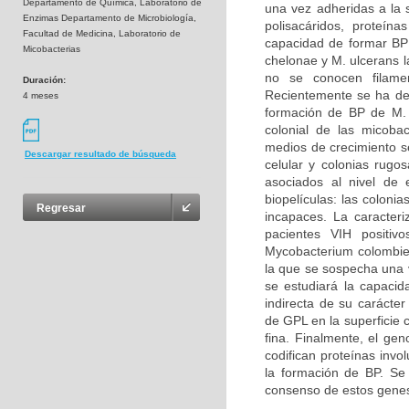
Departamento de Química, Laboratorio de
una vez adheridas a la s
Enzimas Departamento de Microbiología,
polisacáridos, proteín
Facultad de Medicina, Laboratorio de
capacidad de formar BP 
Micobacterias
chelonae y M. ulcerans 
no se conocen filamen
Duración:
Recientemente se ha dem
4 meses
formación de BP de M. 
colonial de las micobac
medios de crecimiento se
Descargar resultado de búsqueda
celular y colonias rugo
asociados al nivel de
biopelículas: las coloni
Regresar
incapaces. La caracteri
pacientes VIH positiv
Mycobacterium colombie
la que se sospecha una v
se estudiará la capac
indirecta de su carácter
de GPL en la superficie
fina. Finalmente, el g
codifican proteínas invo
la formación de BP. Se 
consenso de estos genes,