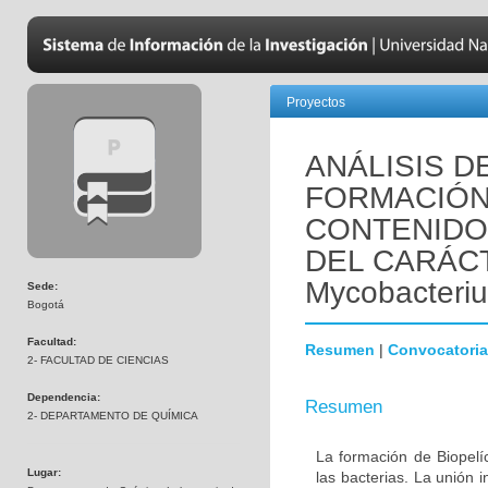
Proyectos
ANÁLISIS D
FORMACIÓN
CONTENIDO
DEL CARÁCT
Mycobacteri
Sede:
Bogotá
Facultad:
Resumen
|
Convocatoria
2- FACULTAD DE CIENCIAS
Dependencia:
Resumen
2- DEPARTAMENTO DE QUÍMICA
La formación de Biopelí
Lugar:
las bacterias. La unión i