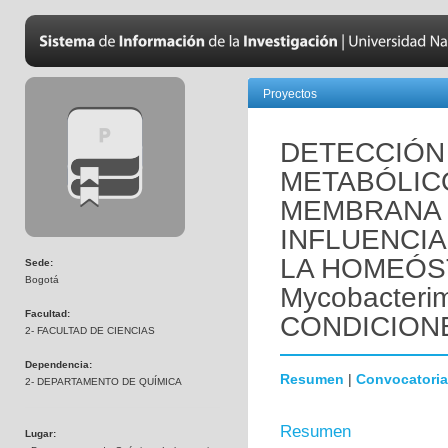
Proyectos
DETECCIÓN
METABÓLICO
MEMBRANA 
INFLUENCIA
LA HOMEÓST
Sede:
Bogotá
Mycobacter
Facultad:
CONDICION
2- FACULTAD DE CIENCIAS
Dependencia:
Resumen
|
Convocatoria
2- DEPARTAMENTO DE QUÍMICA
Resumen
Lugar: