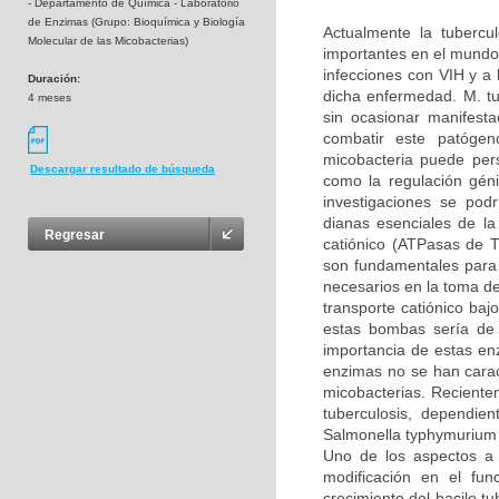
- Departamento de Química - Laboratorio
de Enzimas (Grupo: Bioquímica y Biología
Actualmente la tubercu
Molecular de las Micobacterias)
importantes en el mundo 
infecciones con VIH y a 
Duración:
dicha enfermedad. M. tu
4 meses
sin ocasionar manifesta
combatir este patóge
micobacteria puede persi
Descargar resultado de búsqueda
como la regulación géni
investigaciones se podr
dianas esenciales de la
Regresar
catiónico (ATPasas de 
son fundamentales para 
necesarios en la toma d
transporte catiónico baj
estas bombas sería de 
importancia de estas en
enzimas no se han carac
micobacterias. Reciente
tuberculosis, dependie
Salmonella typhymurium 
Uno de los aspectos a 
modificación en el fu
crecimiento del bacilo t