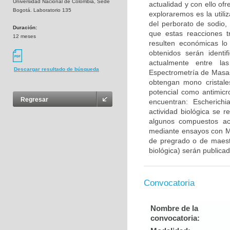
Universidad Nacional de Colombia, Sede
actualidad y con ello o
Bogotá. Laboratorio 135
exploraremos es la utili
del perborato de sodio,
Duración:
que estas reacciones 
12 meses
resulten económicas lo
obtenidos serán identi
actualmente entre la
Descargar resultado de búsqueda
Espectrometría de Masas
obtengan mono cristale
potencial como antimicr
Regresar
encuentran: Escherichi
actividad biológica se 
algunos compuestos act
mediante ensayos con MT
de pregrado o de maestr
biológica) serán publicad
Convocatoria
Nombre de la
convocatoria: