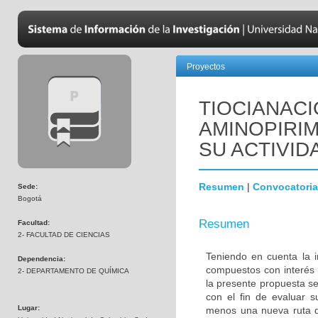
Proyectos
TIOCIANACI
AMINOPIRIM
SU ACTIVID
Resumen
|
Convocatoria
Sede:
Bogotá
Resumen
Facultad:
2- FACULTAD DE CIENCIAS
Teniendo en cuenta la i
Dependencia:
compuestos con interés f
2- DEPARTAMENTO DE QUÍMICA
la presente propuesta s
con el fin de evaluar s
Lugar:
menos una nueva ruta de