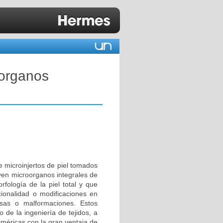
oorganos
e microinjertos de piel tomados
yen microorganos integrales de
fología de la piel total y que
ncionalidad o modificaciones en
osas o malformaciones. Estos
 de la ingeniería de tejidos, a
iméricas con la gran ventaja de