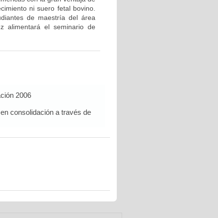
cimiento ni suero fetal bovino.
udiantes de maestría del área
z alimentará el seminario de
ación 2006
 en consolidación a través de