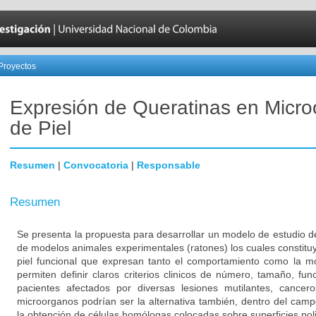
Proyectos
Expresión de Queratinas en Micr
de Piel
Resumen
|
Convocatoria
|
Responsable
Resumen
Se presenta la propuesta para desarrollar un modelo de estudio d
de modelos animales experimentales (ratones) los cuales constitu
piel funcional que expresan tanto el comportamiento como la mor
permiten definir claros criterios clinicos de número, tamaño, fu
pacientes afectados por diversas lesiones mutilantes, cancer
microorganos podrían ser la alternativa también, dentro del campo
la obtención de células homólogas colocadas sobre superficies pol