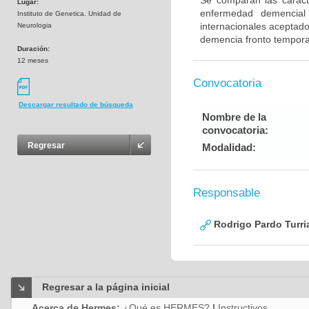
Se comparan las caracte
Lugar:
enfermedad demencial 
Instituto de Genetica. Unidad de
internacionales aceptad
Neurologia
demencia fronto tempora
Duración:
12 meses
Convocatoria
Descargar resultado de búsqueda
Nombre de la
convocatoria:
Regresar
Modalidad:
Responsable
Rodrigo Pardo Turri
Regresar a la página inicial
Acerca de Hermes:
¿Qué es HERMES?
|
Instructivos