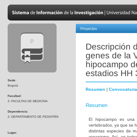
Proyectos
Descripción 
genes de la V
hipocampo de 
estadios HH 
Sede:
Bogotá
Resumen
|
Convocatoria
Facultad:
2- FACULTAD DE MEDICINA
Resumen
Dependencia:
2- DEPARTAMENTO DE PEDIATRÍA
El hipocampo es una es
vertebrados, ya que se h
distintas especies de m
Lugar:
organismo. Así, en todo