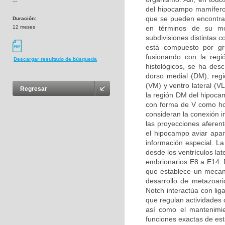
---
del hipocampo mamífero
que se pueden encontrar
Duración:
12 meses
en términos de su mor
subdivisiones distintas 
está compuesto por g
fusionando con la regi
Descargar resultado de búsqueda
histológicos, se ha desc
dorso medial (DM), regió
(VM) y ventro lateral (V
Regresar
la región DM del hipoca
con forma de V como ho
consideran la conexión i
las proyecciones aferen
el hipocampo aviar apa
información especial. L
desde los ventrículos la
embrionarios E8 a E14. D
que establece un mecani
desarrollo de metazoari
Notch interactúa con li
que regulan actividades c
así como el mantenimie
funciones exactas de est