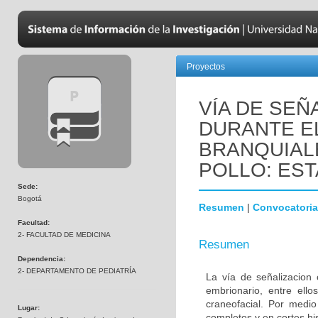
Proyectos
VÍA DE SEÑ
DURANTE E
BRANQUIAL
POLLO: EST
Sede:
Bogotá
Resumen
|
Convocatoria
Facultad:
2- FACULTAD DE MEDICINA
Resumen
Dependencia:
2- DEPARTAMENTO DE PEDIATRÍA
La vía de señalizacion 
embrionario, entre ello
craneofacial. Por medio
Lugar:
completos y en cortes hi