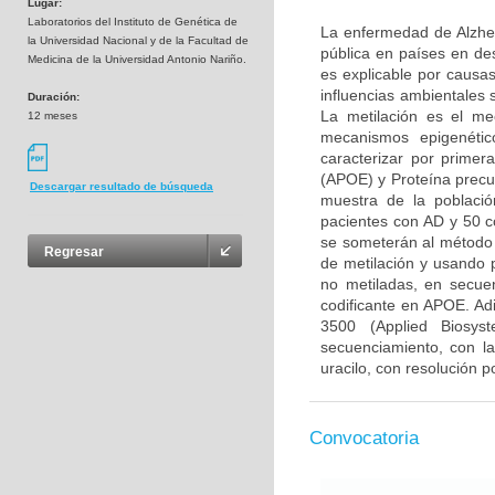
Lugar:
Laboratorios del Instituto de Genética de
La enfermedad de Alzhei
la Universidad Nacional y de la Facultad de
pública en países en de
Medicina de la Universidad Antonio Nariño.
es explicable por causa
influencias ambientales
Duración:
La metilación es el me
12 meses
mecanismos epigenétic
caracterizar por primer
(APOE) y Proteína precu
Descargar resultado de búsqueda
muestra de la poblaci
pacientes con AD y 50 c
se someterán al método 
Regresar
de metilación y usando p
no metiladas, en secu
codificante en APOE. Ad
3500 (Applied Biosys
secuenciamiento, con la
uracilo, con resolución p
Convocatoria