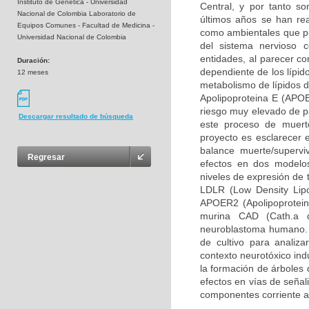
Instituto de Genética - Universidad
Central, y por tanto so
Nacional de Colombia Laboratorio de
últimos años se han rea
Equipos Comunes - Facultad de Medicina -
como ambientales que pue
Universidad Nacional de Colombia
del sistema nervioso 
entidades, al parecer c
Duración:
dependiente de los lípid
12 meses
metabolismo de lípidos d
Apolipoproteina E (APOE
riesgo muy elevado de pa
Descargar resultado de búsqueda
este proceso de muerte
proyecto es esclarecer 
balance muerte/supervi
Regresar
efectos en dos modelos
niveles de expresión de 
LDLR (Low Density Lipo
APOER2 (Apolipoprotein 
murina CAD (Cath.a d
neuroblastoma humano. 
de cultivo para analiz
contexto neurotóxico ind
la formación de árboles 
efectos en vías de señal
componentes corriente a