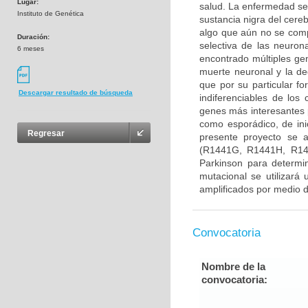
Lugar:
salud. La enfermedad se
Instituto de Genética
sustancia nigra del cere
algo que aún no se com
Duración:
selectiva de las neuron
6 meses
encontrado múltiples gen
muerte neuronal y la d
que por su particular f
Descargar resultado de búsqueda
indiferenciables de lo
genes más interesantes 
como esporádico, de ini
Regresar
presente proyecto se 
(R1441G, R1441H, R14
Parkinson para determin
mutacional se utilizará
amplificados por medio d
Convocatoria
Nombre de la
convocatoria: