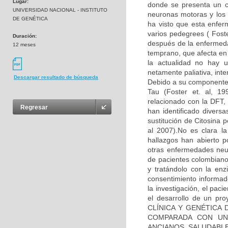
Lugar:
donde se presenta un co
UNIVERSIDAD NACIONAL - INSTITUTO
neuronas motoras y los 
DE GENÉTICA
ha visto que esta enfe
varios pedegrees ( Fos
Duración:
después de la enfermeda
12 meses
temprano, que afecta en
la actualidad no hay u
netamente paliativa, int
Descargar resultado de búsqueda
Debido a su componente 
Tau (Foster et. al, 1
relacionado con la DFT, 
Regresar
han identificado diver
sustitución de Citosina 
al 2007).No es clara l
hallazgos han abierto p
otras enfermedades neu
de pacientes colombiano
y tratándolo con la enz
consentimiento informad
la investigación, el pac
el desarrollo de un pr
CLÍNICA Y GENÉTICA
COMPARADA CON UN
ANCIANOS SALUDABLES”,