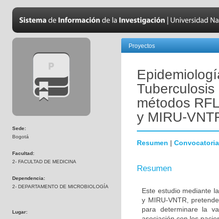
Proyectos
Epidemiologí
Tuberculosis 
métodos RF
y MIRU-VNT
Sede:
Bogotá
Resumen
|
Convocatoria
Facultad:
2- FACULTAD DE MEDICINA
Resumen
Dependencia:
2- DEPARTAMENTO DE MICROBIOLOGÍA
Este estudio mediante 
y MIRU-VNTR, pretende e
para determinare la var
Lugar:
asociación con los pacien