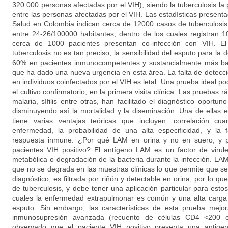
320 000 personas afectadas por el VIH), siendo la tuberculosis la p
entre las personas afectadas por el VIH. Las estadísticas presentad
Salud en Colombia indican cerca de 12000 casos de tuberculosis
entre 24-26/100000 habitantes, dentro de los cuales registran
cerca de 1000 pacientes presentan co-infección con VIH. El
tuberculosis no es tan preciso, la sensibilidad del esputo para la 
60% en pacientes inmunocompetentes y sustancialmente más baj
que ha dado una nueva urgencia en esta área. La falta de detecci
en individuos coinfectados por el VIH es letal. Una prueba ideal po
el cultivo confirmatorio, en la primera visita clínica. Las pruebas 
malaria, sífilis entre otras, han facilitado el diagnóstico oportun
disminuyendo así la mortalidad y la diseminación. Una de ellas e
tiene varias ventajas teóricas que incluyen: correlación cua
enfermedad, la probabilidad de una alta especificidad, y la
respuesta inmune. ¿Por qué LAM en orina y no en suero, y p
pacientes VIH positivo? El antígeno LAM es un factor de virule
metabólica o degradación de la bacteria durante la infección. LA
que no se degrada en las muestras clínicas lo que permite que 
diagnóstico, es filtrada por riñón y detectable en orina, por lo qu
de tuberculosis, y debe tener una aplicación particular para estos
cuales la enfermedad extrapulmonar es común y una alta carga d
esputo. Sin embargo, las características de esta prueba mejor
inmunosupresión avanzada (recuento de células CD4 <200 c
observado que el paciente VIH positivo presenta una antige