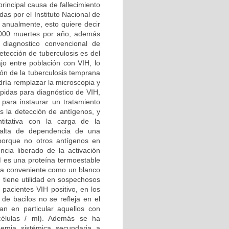
rincipal causa de fallecimiento
as por el Instituto Nacional de
 anualmente, esto quiere decir
 1000 muertes por año, además
 diagnostico convencional de
detección de tuberculosis es del
o entre población con VIH, lo
ón de la tuberculosis temprana
dría remplazar la microscopia y
rápidas para diagnóstico de VIH,
o para instaurar un tratamiento
s la detección de antígenos, y
ntitativa con la carga de la
 falta de dependencia de una
orque no otros antígenos en
ncia liberado de la activación
M es una proteína termoestable
sea conveniente como un blanco
e tiene utilidad en sospechosos
 pacientes VIH positivo, en los
e bacilos no se refleja en el
an en particular aquellos con
élulas / ml). Además se ha
nemia sistémica secundaria a