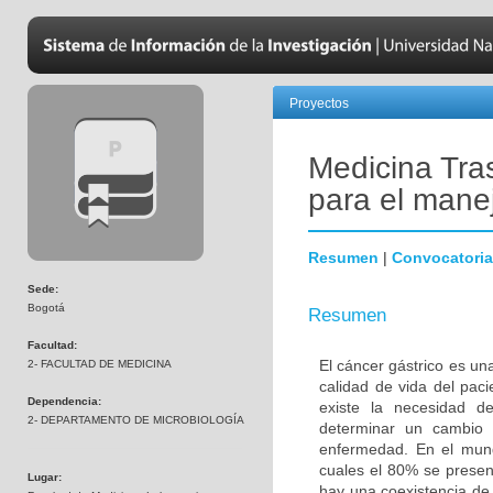
Proyectos
Medicina Tra
para el manej
Resumen
|
Convocatoria
Sede:
Bogotá
Resumen
Facultad:
El cáncer gástrico es un
2- FACULTAD DE MEDICINA
calidad de vida del pac
Dependencia:
existe la necesidad d
2- DEPARTAMENTO DE MICROBIOLOGÍA
determinar un cambio 
enfermedad. En el mun
cuales el 80% se presen
Lugar:
hay una coexistencia de