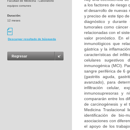
Facultad de Medicina - Laboratorio
a los factores de riesgo
equipos comunes
el desarrollo de nuevas
y preciso de este tipo d
Duración:
12 meses
diagnóstico y durante
tumorales como cáncer d
relacionadas con el sis
valor pronóstico. En e
Descargar resultado de búsqueda
inmunológicos que rela
gástrica y la inflamació
características del infi
Regresar
celulares sugestivos 
inmunogénica (MCI). Para
sangre periférica de 6 g
(gastritis aguda, gastri
avanzado), para determ
infiltración celular,
inmunosupresoras y ni
compararán entre los dif
de carcinogénesis y el 
Medicina Traslacional l
identificación de bio-
asociaciones con difere
el apoyo de los trabajo