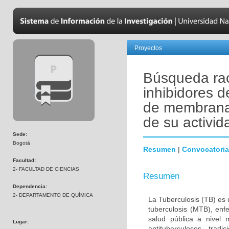
Proyectos
Búsqueda ra
inhibidores d
de membrana 
de su activid
Sede:
Bogotá
Resumen
|
Convocatoria
Facultad:
2- FACULTAD DE CIENCIAS
Resumen
Dependencia:
2- DEPARTAMENTO DE QUÍMICA
La Tuberculosis (TB) es
tuberculosis (MTB), en
salud pública a nivel
Lugar:
antituberculosos trad