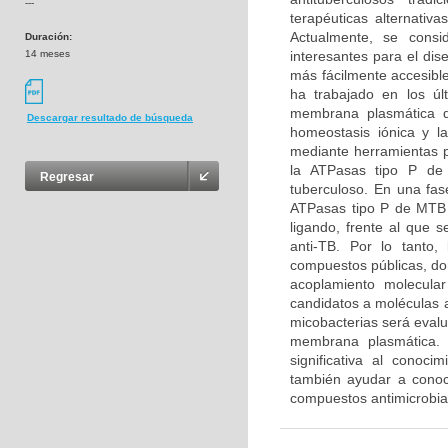
---
terapéuticas alternativ
Actualmente, se cons
Duración:
14 meses
interesantes para el dis
más fácilmente accesibl
ha trabajado en los úl
membrana plasmática d
Descargar resultado de búsqueda
homeostasis iónica y la
mediante herramientas p
la ATPasas tipo P de 
Regresar
tuberculoso. En una fas
ATPasas tipo P de MTB y
ligando, frente al que 
anti-TB. Por lo tanto,
compuestos públicas, don
acoplamiento molecular
candidatos a moléculas a
micobacterias será evalua
membrana plasmática. 
significativa al conoc
también ayudar a conoc
compuestos antimicrobia