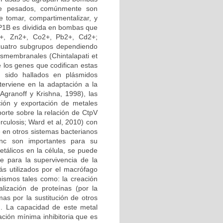
 de pesados, comúnmente son
e tomar, compartimentalizar, y
a P1B es dividida en bombas que
2+, Zn2+, Co2+, Pb2+, Cd2+;
 cuatro subgrupos dependiendo
nsmembranales (Chintalapati et
 los genes que codifican estas
 sido hallados en plásmidos
terviene en la adaptación a la
(Agranoff y Krishna, 1998), las
ión y exportación de metales
porte sobre la relación de CtpV
culosis; Ward et al, 2010) con
e en otros sistemas bacterianos
nc son importantes para su
tálicos en la célula, se puede
re para la supervivencia de la
s utilizados por el macrófago
nismos tales como: la creación
alización de proteínas (por la
mas por la sustitución de otros
). La capacidad de este metal
ación mínima inhibitoria que es