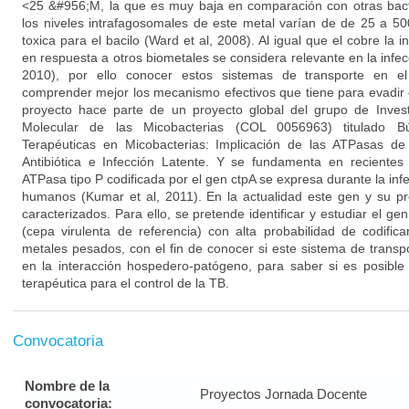
<25 &#956;M, la que es muy baja en comparación con otras bac
los niveles intrafagosomales de este metal varían de de 25 a 5
toxica para el bacilo (Ward et al, 2008). Al igual que el cobre la
en respuesta a otros biometales se considera relevante en la infec
2010), por ello conocer estos sistemas de transporte en el
comprender mejor los mecanismo efectivos que tiene para evadir 
proyecto hace parte de un proyecto global del grupo de Invest
Molecular de las Micobacterias (COL 0056963) titulado 
Terapéuticas en Micobacterias: Implicación de las ATPasas d
Antibiótica e Infección Latente. Y se fundamenta en recientes
ATPasa tipo P codificada por el gen ctpA se expresa durante la infe
humanos (Kumar et al, 2011). En la actualidad este gen y su pr
caracterizados. Para ello, se pretende identificar y estudiar el g
(cepa virulenta de referencia) con alta probabilidad de codifi
metales pesados, con el fin de conocer si este sistema de transp
en la interacción hospedero-patógeno, para saber si es posibl
terapéutica para el control de la TB.
Convocatoria
Nombre de la
Proyectos Jornada Docente
convocatoria: