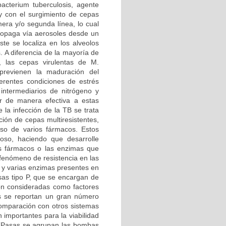
cterium tuberculosis, agente
 y con el surgimiento de cepas
era y/o segunda línea, lo cual
propaga vía aerosoles desde un
ste se localiza en los alveolos
 A diferencia de la mayoría de
, las cepas virulentas de M.
 previenen la maduración del
erentes condiciones de estrés
 intermediarios de nitrógeno y
er de manera efectiva a estas
la infección de la TB se trata
ción de cepas multiresistentes,
so de varios fármacos. Estos
loso, haciendo que desarrolle
os fármacos o las enzimas que
 fenómeno de resistencia en las
o y varias enzimas presentes en
sas tipo P, que se encargan de
son consideradas como factores
is se reportan un gran número
 comparación con otros sistemas
 importantes para la viabilidad
 ATPasas se agrupan las bombas