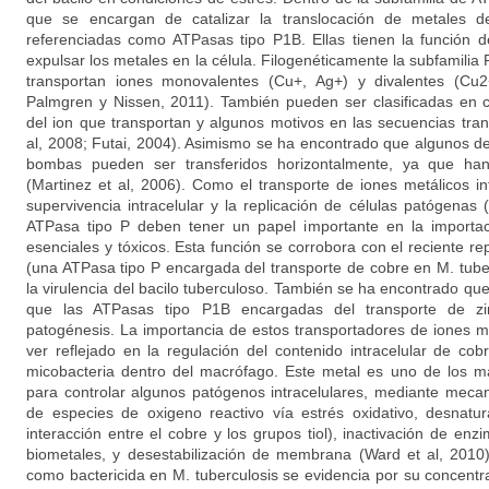
que se encargan de catalizar la translocación de metales
referenciadas como ATPasas tipo P1B. Ellas tienen la función d
expulsar los metales en la célula. Filogenéticamente la subfamili
transportan iones monovalentes (Cu+, Ag+) y divalentes (Cu
Palmgren y Nissen, 2011). También pueden ser clasificadas en
del ion que transportan y algunos motivos en las secuencias tra
al, 2008; Futai, 2004). Asimismo se ha encontrado que algunos de
bombas pueden ser transferidos horizontalmente, ya que han
(Martinez et al, 2006). Como el transporte de iones metálicos in
supervivencia intracelular y la replicación de células patógenas 
ATPasa tipo P deben tener un papel importante en la importac
esenciales y tóxicos. Esta función se corrobora con el reciente re
(una ATPasa tipo P encargada del transporte de cobre en M. tuber
la virulencia del bacilo tuberculoso. También se ha encontrado qu
que las ATPasas tipo P1B encargadas del transporte de zi
patogénesis. La importancia de estos transportadores de iones me
ver reflejado en la regulación del contenido intracelular de cob
micobacteria dentro del macrófago. Este metal es uno de los má
para controlar algunos patógenos intracelulares, mediante meca
de especies de oxigeno reactivo vía estrés oxidativo, desnatur
interacción entre el cobre y los grupos tiol), inactivación de enzi
biometales, y desestabilización de membrana (Ward et al, 2010
como bactericida en M. tuberculosis se evidencia por su concentr