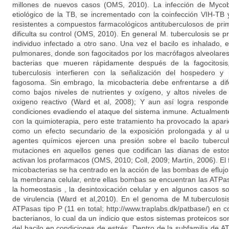
millones de nuevos casos (OMS, 2010). La infección de Mycoba
etiológico de la TB, se incrementado con la coinfección VIH-TB
resistentes a compuestos farmacológicos antituberculosos de prim
dificulta su control (OMS, 2010). En general M. tuberculosis se 
individuo infectado a otro sano. Una vez el bacilo es inhalado, e
pulmonares, donde son fagocitados por los macrófagos alveolares.
bacterias que mueren rápidamente después de la fagocitosis
tuberculosis interfieren con la señalización del hospedero y
fagosoma. Sin embrago, la micobacteria debe enfrentarse a dif
como bajos niveles de nutrientes y oxígeno, y altos niveles de
oxigeno reactivo (Ward et al, 2008); Y aun así logra respond
condiciones evadiendo el ataque del sistema inmune. Actualmente 
con la quimioterapia, pero este tratamiento ha provocado la apari
como un efecto secundario de la exposición prolongada y al u
agentes químicos ejercen una presión sobre el bacilo tubercu
mutaciones en aquellos genes que codifican las dianas de est
activan los profarmacos (OMS, 2010; Coll, 2009; Martín, 2006). El
micobacterias se ha centrado en la acción de las bombas de efluj
la membrana celular, entre ellas bombas se encuentran las ATPa
la homeostasis , la desintoxicación celular y en algunos casos 
de virulencia (Ward et al,2010). En el genoma de M.tuberculos
ATPasas tipo P (11 en total; http://www.traplabs.dk/patbase/) en
bacterianos, lo cual da un indicio que estos sistemas proteicos son
del bacilo en condiciones de estrés. Dentro de la subfamilia de