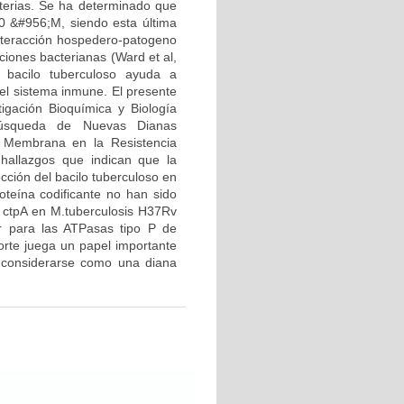
terias. Se ha determinado que
00 &#956;M, siendo esta última
 interacción hospedero-patogeno
ciones bacterianas (Ward et al,
 bacilo tuberculoso ayuda a
el sistema inmune. El presente
igación Bioquímica y Biología
Búsqueda de Nuevas Dianas
e Membrana en la Resistencia
 hallazgos que indican que la
cción del bacilo tuberculoso en
oteína codificante no han sido
en ctpA en M.tuberculosis H37Rv
car para las ATPasas tipo P de
orte juega un papel importante
e considerarse como una diana