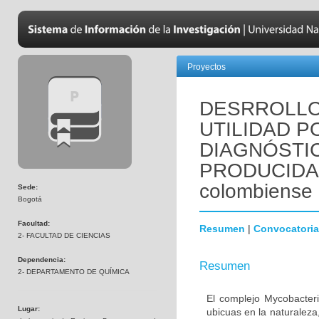
Proyectos
DESRROLLO
UTILIDAD P
DIAGNÓSTI
PRODUCIDA 
colombiense
Sede:
Bogotá
Facultad:
Resumen
|
Convocatoria
2- FACULTAD DE CIENCIAS
Dependencia:
Resumen
2- DEPARTAMENTO DE QUÍMICA
El complejo Mycobacter
Lugar:
ubicuas en la naturalez