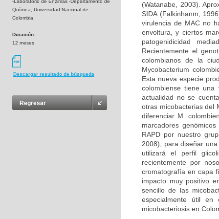
-Laboratorio de Enzimas -Departamento de
(Watanabe, 2003). Apro
Química, Universidad Nacional de
SIDA (Falkinhanm, 1996
Colombia
virulencia de MAC no ha
envoltura, y ciertos mar
Duración:
patogenidicidad medi
12 meses
Recientemente el genot
colombianos de la ciud
Mycobacterium colombie
Descargar resultado de búsqueda
Esta nueva especie pro
colombiense tiene una 
actualidad no se cuent
Regresar
otras micobacterias del
diferenciar M. colombie
marcadores genómicos d
RAPD por nuestro grupo
2008), para diseñar una
utilizará el perfil gli
recientemente por noso
cromatografía en capa fi
impacto muy positivo en 
sencillo de las micobac
especialmente útil en
micobacteriosis en Colo