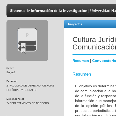
Proyectos
Cultura Jurí
Comunicació
Resumen
|
Convocatoria
Sede:
Bogotá
Resumen
Facultad:
El objetivo es determina
2- FACULTAD DE DERECHO, CIENCIAS
POLÍTICAS Y SOCIALES
de comunicación a la hor
de la función y respons
Dependencia:
información que manejan
2- DEPARTAMENTO DE DERECHO
de la opinión pública. 
productos periodísticos 
por televisión y radio) 