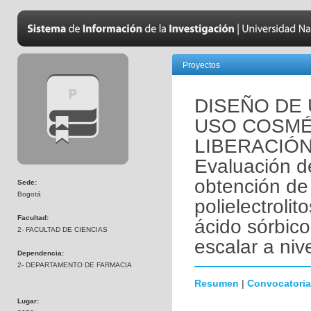
Proyectos
DISEÑO DE
USO COSMÉ
LIBERACIÓN
Evaluación d
obtención de
Sede:
Bogotá
polielectrolit
Facultad:
ácido sórbic
2- FACULTAD DE CIENCIAS
escalar a nive
Dependencia:
2- DEPARTAMENTO DE FARMACIA
Resumen
|
Convocatoria
Lugar: