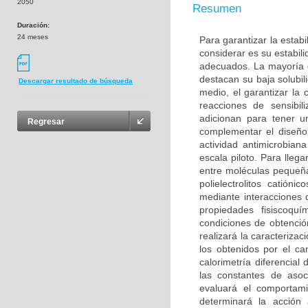
2050
Resumen
Duración:
24 meses
Para garantizar la estab
considerar es su estabil
adecuados. La mayoría d
destacan su baja solubi
Descargar resultado de búsqueda
medio, el garantizar la
reacciones de sensibi
adicionan para tener u
Regresar
complementar el diseño
actividad antimicrobia
escala piloto. Para lleg
entre moléculas pequeñas
polielectrolitos catió
mediante interacciones 
propiedades fisiscoquí
condiciones de obtenció
realizará la caracteriza
los obtenidos por el ca
calorimetría diferencial 
las constantes de asocia
evaluará el comportam
determinará la acción