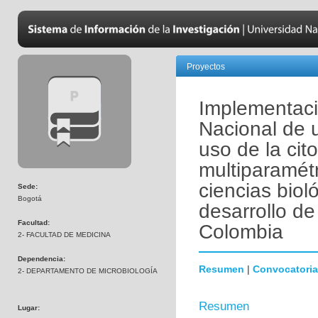
Proyectos
Implementaci
Nacional de 
uso de la cito
multiparamétr
ciencias biol
Sede:
Bogotá
desarrollo de
Facultad:
Colombia
2- FACULTAD DE MEDICINA
Dependencia:
Resumen
|
Convocatoria
2- DEPARTAMENTO DE MICROBIOLOGÍA
Resumen
Lugar: