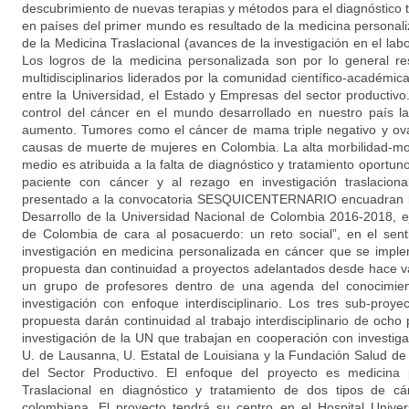
descubrimiento de nuevas terapias y métodos para el diagnóstico
en países del primer mundo es resultado de la medicina persona
de la Medicina Traslacional (avances de la investigación en el labo
Los logros de la medicina personalizada son por lo general re
multidisciplinarios liderados por la comunidad científico-académica
entre la Universidad, el Estado y Empresas del sector productivo
control del cáncer en el mundo desarrollado en nuestro país l
aumento. Tumores como el cáncer de mama triple negativo y ovar
causas de muerte de mujeres en Colombia. La alta morbilidad-mo
medio es atribuida a la falta de diagnóstico y tratamiento oportuno
paciente con cáncer y al rezago en investigación traslaciona
presentado a la convocatoria SESQUICENTERNARIO encuadran bi
Desarrollo de la Universidad Nacional de Colombia 2016-2018, e
de Colombia de cara al posacuerdo: un reto social”, en el sent
investigación en medicina personalizada en cáncer que se impl
propuesta dan continuidad a proyectos adelantados desde hace v
un grupo de profesores dentro de una agenda del conocimien
investigación con enfoque interdisciplinario. Los tres sub-pro
propuesta darán continuidad al trabajo interdisciplinario de och
investigación de la UN que trabajan en cooperación con investig
U. de Lausanna, U. Estatal de Louisiana y la Fundación Salud d
del Sector Productivo. El enfoque del proyecto es medicina p
Traslacional en diagnóstico y tratamiento de dos tipos de c
colombiana. El proyecto tendrá su centro en el Hospital Univer