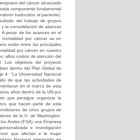
 temprano del cáncer alcanzado
lizada componente fundamental
ratorio traducidos al paciente).
sultado del trabajo de grupos
 y la consolidación de alianzas
. A pesar de los avances en el
a mortalidad por cáncer va en
io están entre las principales
rtalidad por cáncer en nuestro
s; altos costos de atención del
l. Los objetivos del proyecto
en dentro del Plan Global de
je 4: “La Universidad Nacional
ido de que las actividades de
ementaran en el marco de esta
arios años dentro de la UN por
to que persigue organizar la
yectos que hacen parte de esta
o profesores de cinco grupos de
adores de la U. de Washington,
e los Andes (FSA) una Empresa
ersonalizada e investigación
áncer que afectan a la mujer
sitario Nacional interesado en