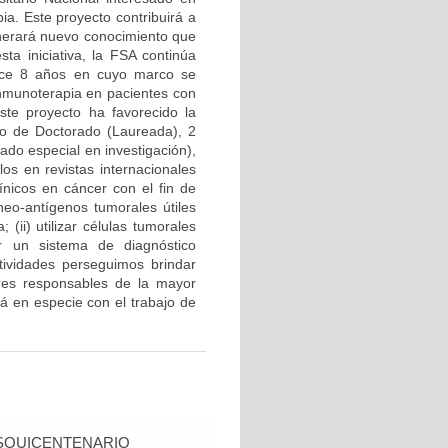
ia. Este proyecto contribuirá a
enerará nuevo conocimiento que
sta iniciativa, la FSA continúa
hace 8 años en cuyo marco se
inmunoterapia en pacientes con
ste proyecto ha favorecido la
uno de Doctorado (Laureada), 2
ado especial en investigación),
los en revistas internacionales
ínicos en cáncer con el fin de
neo-antígenos tumorales útiles
ii) utilizar células tumorales
r un sistema de diagnóstico
tividades perseguimos brindar
ores responsables de la mayor
á en especie con el trabajo de
SQUICENTENARIO