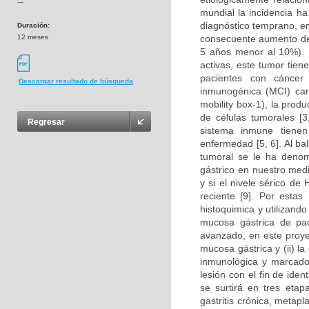
---
mundial la incidencia h
diagnóstico temprano, e
Duración:
12 meses
consecuente aumento de 
5 años menor al 10%). 
activas, este tumor tien
pacientes con cáncer
Descargar resultado de búsqueda
inmunogénica (MCI) car
mobility box-1), la prod
de células tumorales [3,
Regresar
sistema inmune tienen
enfermedad [5, 6]. Al ba
tumoral se le ha denomi
gástrico en nuestro med
y si el nivele sérico d
reciente [9]. Por estas
histoquimica y utilizand
mucosa gástrica de paci
avanzado, en este proyect
mucosa gástrica y (ii) l
inmunológica y marcador
lesión con el fin de iden
se surtirá en tres eta
gastritis crónica, metapla