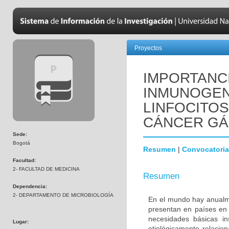
Proyectos
IMPORTANC
INMUNOGENI
LINFOCITOS
CÁNCER GÁ
Sede:
Bogotá
Resumen
|
Convocatoria
Facultad:
2- FACULTAD DE MEDICINA
Resumen
Dependencia:
2- DEPARTAMENTO DE MICROBIOLOGÍA
En el mundo hay anualm
presentan en países en v
necesidades básicas in
Lugar:
etiológicamente relacion