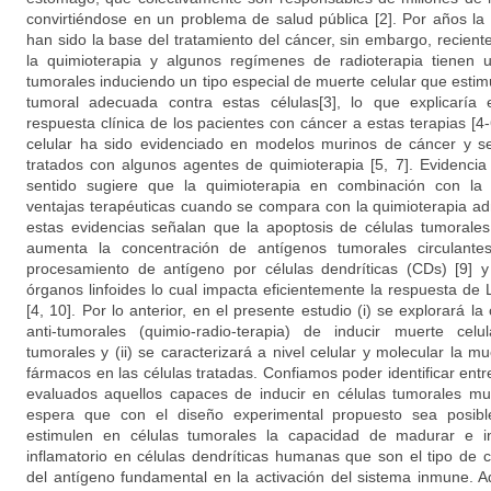
convirtiéndose en un problema de salud pública [2]. Por años la 
han sido la base del tratamiento del cáncer, sin embargo, recie
la quimioterapia y algunos regímenes de radioterapia tienen u
tumorales induciendo un tipo especial de muerte celular que esti
tumoral adecuada contra estas células[3], lo que explicarí
respuesta clínica de los pacientes con cáncer a estas terapias [
celular ha sido evidenciado en modelos murinos de cáncer y s
tratados con algunos agentes de quimioterapia [5, 7]. Evidencia
sentido sugiere que la quimioterapia en combinación con la 
ventajas terapéuticas cuando se compara con la quimioterapia adm
estas evidencias señalan que la apoptosis de células tumorales
aumenta la concentración de antígenos tumorales circulantes,
procesamiento de antígeno por células dendríticas (CDs) [9] y 
órganos linfoides lo cual impacta eficientemente la respuesta de L
[4, 10]. Por lo anterior, en el presente estudio (i) se explorará 
anti-tumorales (quimio-radio-terapia) de inducir muerte cel
tumorales y (ii) se caracterizará a nivel celular y molecular la mu
fármacos en las células tratadas. Confiamos poder identificar ent
evaluados aquellos capaces de inducir en células tumorales mu
espera que con el diseño experimental propuesto sea posible 
estimulen en células tumorales la capacidad de madurar e i
inflamatorio en células dendríticas humanas que son el tipo de c
del antígeno fundamental en la activación del sistema inmune. 