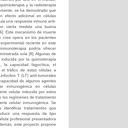
quimioterapia y la radioterapia
ntemente, se ha demostrado que
n efecto adicional en células
mula una respuesta inmune anti-
a en cierta medida una buena
4-6]. Este mecanismo de muerte
e cree opera en los pacientes
 experimental reciente en este
inmunoterapia podría ofrecer
inistrada sola [8]. Algunas de
 inducida por la quimioterapia
 la capacidad fagocítica, el
el tráfico de estas células a
infocitos T (LT) anti-tumorales
la capacidad de algunos agentes
ular inmunogénica en células
erte celular inducida por estos
re los regímenes de tratamiento
erte celular inmunogénica. Se
identificar tratamientos que
nducir una respuesta de tipo
élula profesional presentadora
Además, este proyecto propone