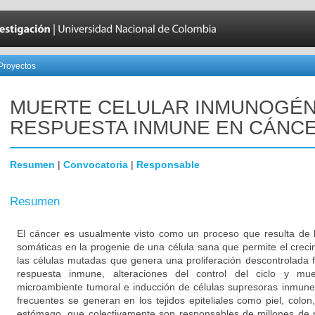
Proyectos
MUERTE CELULAR INMUNOGÉN
RESPUESTA INMUNE EN CÁNC
Resumen
|
Convocatoria
|
Responsable
Resumen
El cáncer es usualmente visto como un proceso que resulta de
somáticas en la progenie de una célula sana que permite el creci
las células mutadas que genera una proliferación descontrolada f
respuesta inmune, alteraciones del control del ciclo y muer
microambiente tumoral e inducción de células supresoras inmune
frecuentes se generan en los tejidos epiteliales como piel, colo
estómago, que colectivamente son responsables de millones de