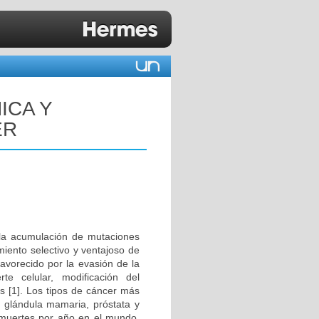
ICA Y
ER
 la acumulación de mutaciones
miento selectivo y ventajoso de
avorecido por la evasión de la
te celular, modificación del
s [1]. Los tipos de cáncer más
n, glándula mamaria, próstata y
 muertes por año en el mundo,