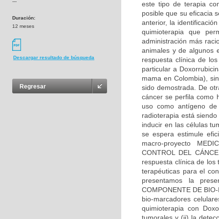
---
este tipo de terapia co
posible que su eficacia s
Duración:
anterior, la identificac
12 meses
quimioterapia que per
administración más racio
animales y de algunos e
Descargar resultado de búsqueda
respuesta clínica de los
particular a Doxorrubici
mama en Colombia), sin
Regresar
sido demostrada. De otra
cáncer se perfila como 
uso como antígeno de c
radioterapia está siend
inducir en las células 
se espera estimule efi
macro-proyecto ME
CONTROL DEL CÁNCER E
respuesta clínica de los
terapéuticas para el co
presentamos la prese
COMPONENTE DE BIO-MAR
bio-marcadores celular
quimioterapia con Doxor
tumorales y (ii) la detec