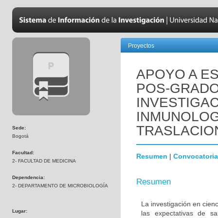
Proyectos
APOYO A ES
POS-GRADO
INVESTIGAC
INMUNOLOGÍ
TRASLACIO
Sede:
Bogotá
Facultad:
Resumen
|
Convocatoria
2- FACULTAD DE MEDICINA
Dependencia:
Resumen
2- DEPARTAMENTO DE MICROBIOLOGÍA
La investigación en cienc
Lugar:
las expectativas de s