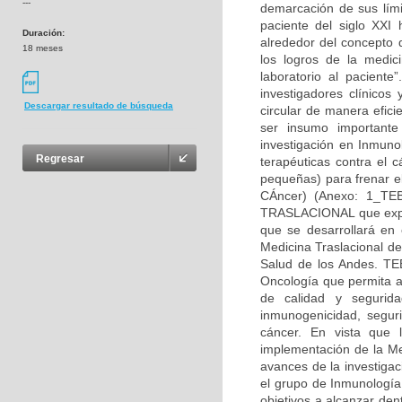
---
demarcación de sus lími
paciente del siglo XXI 
Duración:
alrededor del concepto d
18 meses
los logros de la medic
laboratorio al paciente
investigadores clínicos
Descargar resultado de búsqueda
circular de manera efic
ser insumo importante
investigación en Inmuno
Regresar
terapéuticas contra el 
pequeñas) para frenar el
CÁncer) (Anexo: 1_T
TRASLACIONAL que explo
que se desarrollará en
Medicina Traslacional d
Salud de los Andes. TE
Oncología que permita ad
de calidad y segurid
inmunogenicidad, seguri
cáncer. En vista que 
implementación de la Me
avances de la investigac
el grupo de Inmunología
objetivos a alcanzar den