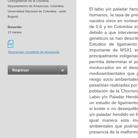
Corregimiento de la Chorrera,
Departamento de Amazonas, Colombia.
El labio y/o paladar he
Universidad Nacioanl de Colombia - sede
humanos, la tasa de pre
Bogotá
nacidos vivos en nortea
de 0,6 y en Colombia e
Duración:
debido a que interviene
12 meses
genéticos se han descri
Estudios de ligamient
importante de MSX1 en 
Descargar resultado de búsqueda
principalmente indígena
permita determinar el p
involucrados en el des
Regresar
medioambientales que p
riesgo socio ambientale
pasantías realizadas por
población de la Chorrer
Labio y/o Paladar Hend
un estudio de ligamient
si existe o no desequil
y/o paladar hendido en 
igual manera esta inve
ambientales que podrían 
presencia de la malform