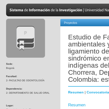
Proyectos
Estudio de Fa
ambientales 
ligamiento de
sindrómico e
indígenas del
Sede:
Bogotá
Chorrera, D
Facultad:
Colombia: es
2- FACULTAD DE ODONTOLOGÍA
Dependencia:
Resumen
|
Convocatoria
2- DEPARTAMENTO DE SALUD ORAL
Resumen
Lugar: