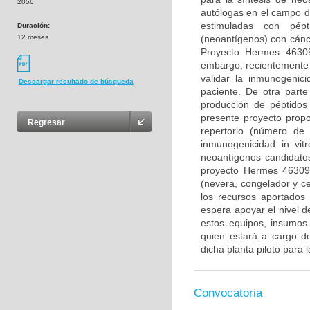
2056
autólogas en el campo d
estimuladas con pép
Duración:
12 meses
(neoantígenos) con cánc
Proyecto Hermes 46309
embargo, recientemente 
validar la inmunogenic
Descargar resultado de búsqueda
paciente. De otra parte
producción de péptidos 
presente proyecto propo
Regresar
repertorio (número de 
inmunogenicidad in vitr
neoantígenos candidatos
proyecto Hermes 46309.
(nevera, congelador y ce
los recursos aportados
espera apoyar el nivel d
estos equipos, insumos
quien estará a cargo de
dicha planta piloto para 
Convocatoria