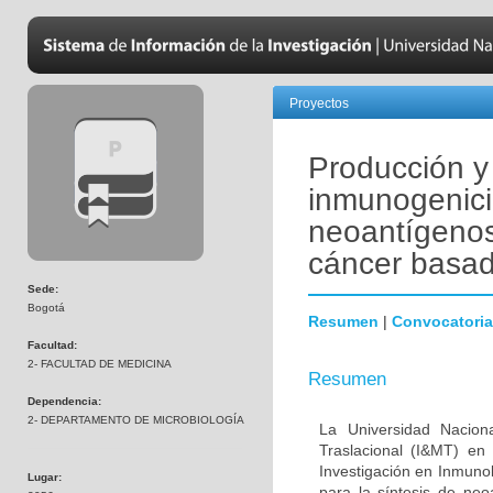
Proyectos
Producción y 
inmunogenic
neoantígenos
cáncer basad
Sede:
Bogotá
Resumen
|
Convocatoria
Facultad:
2- FACULTAD DE MEDICINA
Resumen
Dependencia:
2- DEPARTAMENTO DE MICROBIOLOGÍA
La Universidad Nacion
Traslacional (I&MT) en
Investigación en Inmuno
Lugar:
para la síntesis de n