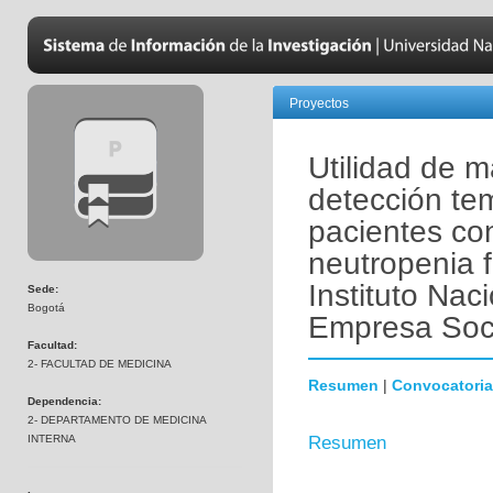
Proyectos
Utilidad de m
detección te
pacientes co
neutropenia f
Instituto Nac
Sede:
Bogotá
Empresa Soci
Facultad:
2- FACULTAD DE MEDICINA
Resumen
|
Convocatoria
Dependencia:
2- DEPARTAMENTO DE MEDICINA
INTERNA
Resumen