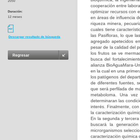
2050
cooperación entre labora
optimizar recursos con 
Duración:
12 meses
en áreas de influencia 
riqueza minera, pecuaria
cuales tiene caracterís
las Pasifloras, lo que l
Descargar resultado de búsqueda
agregado apetecidos en 
pesar de la calidad del 
los frutos se ve merma
Regresar
busca del fortalecimien
alianza BioAguaMara-Una
en la cual en una primer
los patógenos del depa
de diferentes fuentes, 
que será perfilada de m
metaboloma. Una vez s
determinaran las condici
interés. Finalmente, con
la caracterización quím
En la segunda y tercera 
buscará la generación 
microrganismos seleccio
caracterización química 