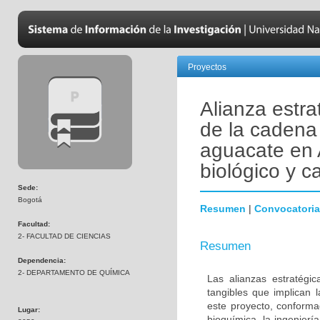
Proyectos
Alianza estra
de la cadena 
aguacate en 
biológico y c
Sede:
Bogotá
Resumen
|
Convocatoria
Facultad:
2- FACULTAD DE CIENCIAS
Resumen
Dependencia:
2- DEPARTAMENTO DE QUÍMICA
Las alianzas estratégic
tangibles que implican 
este proyecto, conforma
Lugar:
bioquímica, la ingenierí