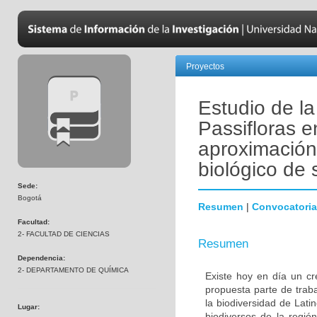
Proyectos
Estudio de la
Passifloras e
aproximación
biológico de 
Sede:
Bogotá
Resumen
|
Convocatoria
Facultad:
2- FACULTAD DE CIENCIAS
Resumen
Dependencia:
2- DEPARTAMENTO DE QUÍMICA
Existe hoy en día un cre
propuesta parte de trab
la biodiversidad de Lat
Lugar:
biodiversos de la regi