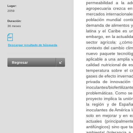
permeabilidad a la ad
Lugar:
agropecuaria crezca en
2059
mercados internacionale
población mundial cont
Duración:
demanda de alimentos y b
36 meses
latina y el Caribe es u
embargo, en la actualid
sector agrícola: ¿cómo
Descargar resultado de búsqueda
contexto del cambio clim
nuevo paquete tecnológ
aplicable a una amplia v
Regresar
calidad nutricional de e
temperatura sobre el c
gases de efecto invernad
privada de innovación 
inoculantes/biofertiliza
problemáticas. Como se d
proyecto implica la unió
la región y de España
inoculantes de América l
solo en mejorar y en ex
actuales (principalmen
antifúngicos) sino que t
ambiental (tolerancia 