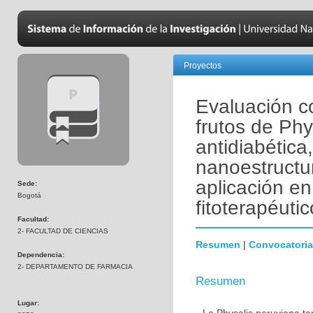
Proyectos
Evaluación c
frutos de Phy
antidiabética
nanoestructu
aplicación en
Sede:
Bogotá
fitoterapéuti
Facultad:
2- FACULTAD DE CIENCIAS
Resumen
|
Convocatoria
Dependencia:
2- DEPARTAMENTO DE FARMACIA
Resumen
Lugar: