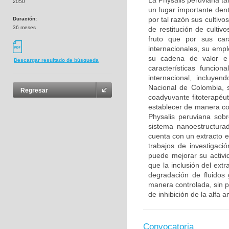
La Physalis peruviana t
2050
un lugar importante den
por tal razón sus cultiv
Duración:
36 meses
de restitución de cultiv
fruto que por sus cara
internacionales, su emp
su cadena de valor e i
Descargar resultado de búsqueda
características funcio
internacional, incluye
Nacional de Colombia, 
Regresar
coadyuvante fitoterapéu
establecer de manera com
Physalis peruviana sobre
sistema nanoestructurad
cuenta con un extracto e
trabajos de investigac
puede mejorar su activid
que la inclusión del ext
degradación de fluidos 
manera controlada, sin p
de inhibición de la alfa a
Convocatoria