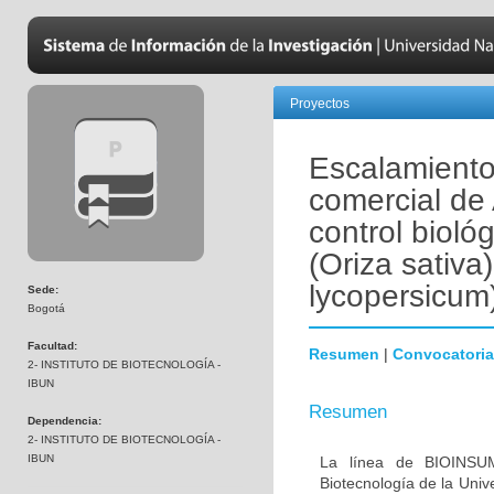
Proyectos
Escalamiento 
comercial d
control biológ
(Oriza sativa
lycopersicum
Sede:
Bogotá
Facultad:
Resumen
|
Convocatoria
2- INSTITUTO DE BIOTECNOLOGÍA -
IBUN
Resumen
Dependencia:
2- INSTITUTO DE BIOTECNOLOGÍA -
IBUN
La línea de BIOINSUM
Biotecnología de la Univ