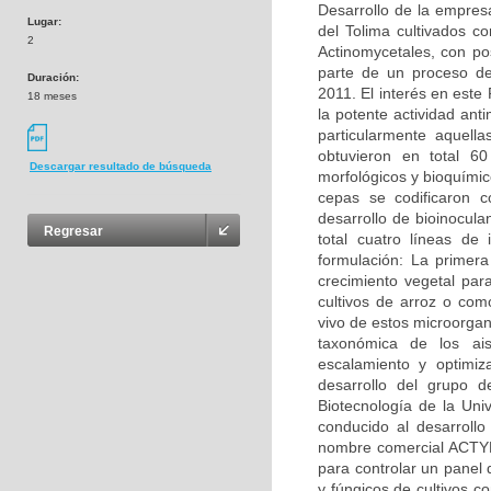
Desarrollo de la empres
Lugar:
del Tolima cultivados co
2
Actinomycetales, con po
parte de un proceso d
Duración:
2011. El interés en este
18 meses
la potente actividad ant
particularmente aquell
obtuvieron en total 60
Descargar resultado de búsqueda
morfológicos y bioquímic
cepas se codificaron 
desarrollo de bioinocula
Regresar
total cuatro líneas de
formulación: La primer
crecimiento vegetal pa
cultivos de arroz o com
vivo de estos microorgani
taxonómica de los ai
escalamiento y optimiza
desarrollo del grupo d
Biotecnología de la Un
conducido al desarrollo
nombre comercial ACTYBA
para controlar un panel 
y fúngicos de cultivos c